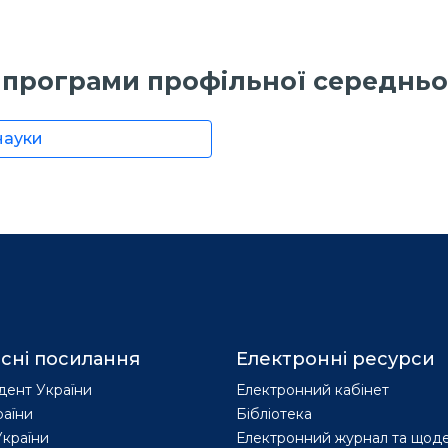
і програми профільної середньої
науки
сні посилання
Електронні ресурси
дент України
Електронний кабінет
раїни
Бібліотека
країни
Електронний журнал та щод