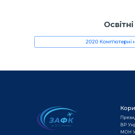
Освітн
2020 Комп'ютерні 
Кори
Прези
ВР Ук
МОН У