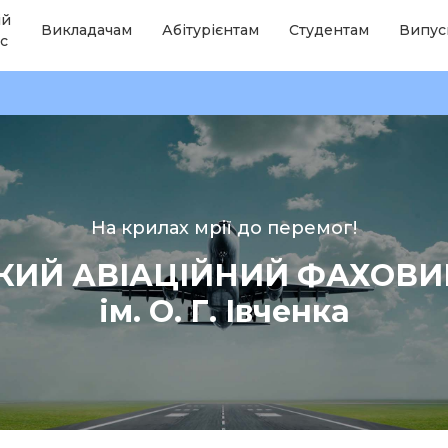
ій
Викладачам
Абітурієнтам
Студентам
Випус
с
На крилах мрії до перемог!
КИЙ АВІАЦІЙНИЙ ФАХОВ
ім. О. Г. Івченка