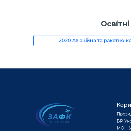
Освітн
2020 Авіаційна та ракетно-к
Кори
Прези
ВР Ук
МОН У