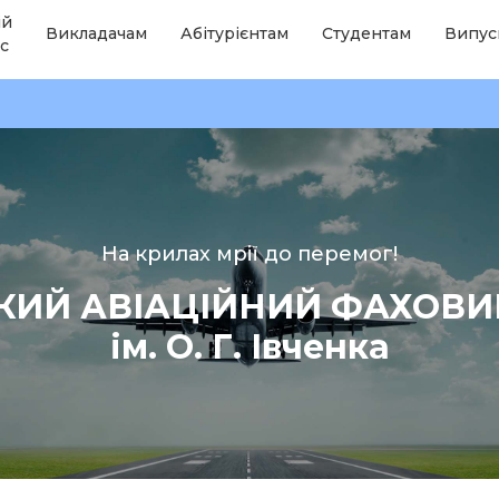
ій
Викладачам
Абітурієнтам
Студентам
Випус
с
На крилах мрії до перемог!
КИЙ АВІАЦІЙНИЙ ФАХОВ
ім. О. Г. Івченка