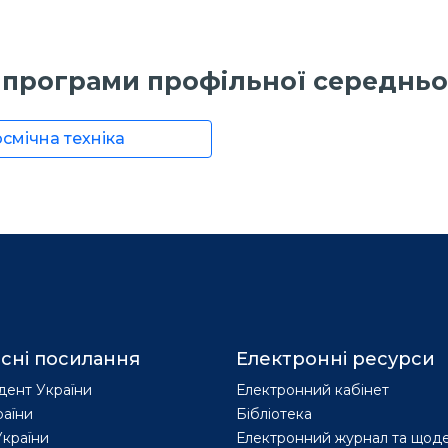
і програми профільної середньої
осмічна техніка
сні посилання
Електронні ресурси
дент України
Електронний кабінет
раїни
Бібліотека
країни
Електронний журнал та щод