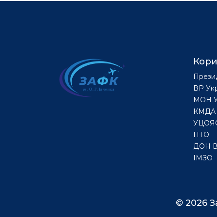
Кори
Прези
ВР Ук
МОН У
КМДА
УЦОЯ
ПТО
ДОН 
ІМЗО
© 2026 З