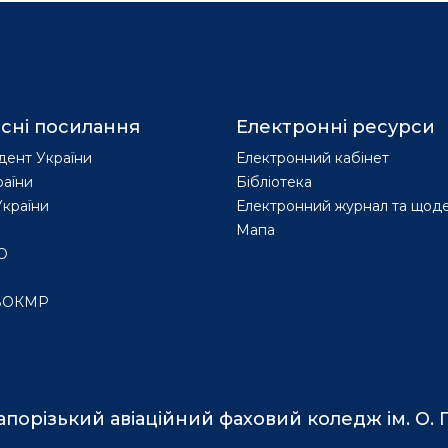
сні посилання
Електронні ресурси
дент України
Електронний кабінет
раїни
Бібліотека
країни
Електронний журнал та щод
Мапа
О
ВОКМР
апорізький авіаційний фаховий коледж ім. О. Г