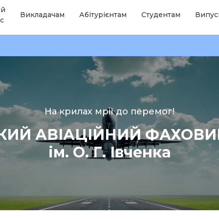
ій
Викладачам
Абітурієнтам
Студентам
Випус
с
На крилах мрії до перемог!
КИЙ АВІАЦІЙНИЙ ФАХОВ
ім. О. Г. Івченка