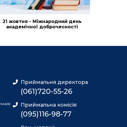
21 жовтня - Міжнародний день
академічної доброчесності
Приймальня директора
(061)720-55-26
енник
Приймальна комісія
(095)116-98-77