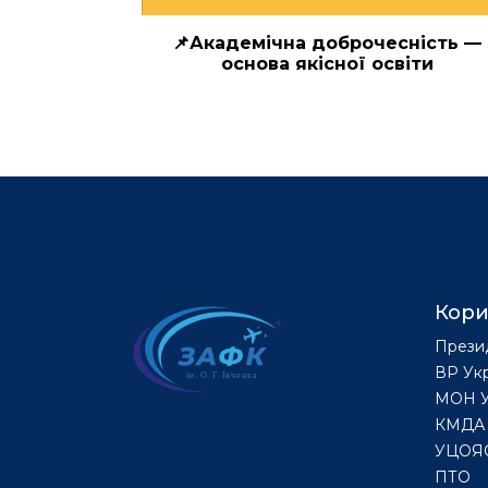
📌Академічна доброчесність —
основа якісної освіти
Кори
Прези
ВР Ук
МОН У
КМДА
УЦОЯ
ПТО