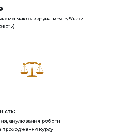
ь
, якими мають керуватися суб’єкти
ість).
ність:
ня, анулювання роботи
 проходження курсу