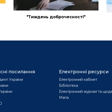
"Тиждень доброчесності"
сні посилання
Електронні ресурси
дент України
Електронний кабінет
раїни
Бібліотека
країни
Електронний журнал та щод
Мапа
О