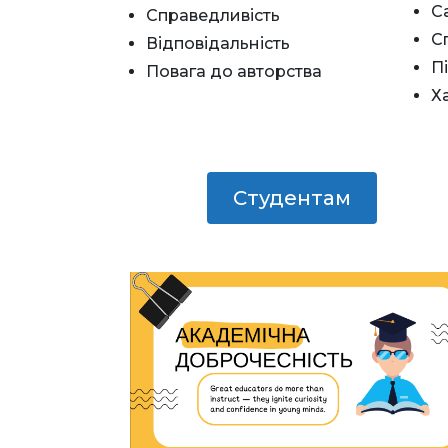
С
Справедливість
С
Відповідальність
П
Повага до авторства
Х
Студентам