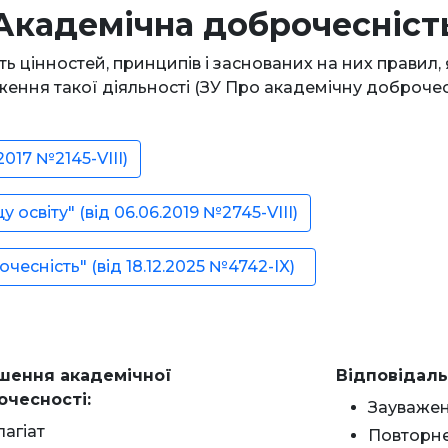
Академічна доброчесніст
сть цінностей, принципів і заснованих на них правил
ження такої діяльності (ЗУ Про академічну доброчесн
2017 №2145-VIII)
освіту" (від 06.06.2019 №2745-VIII)
есність" (від 18.12.2025 №4742-IX)
шення академічної
Відповідаль
очесності:
Зауважен
лагіат
Повторне