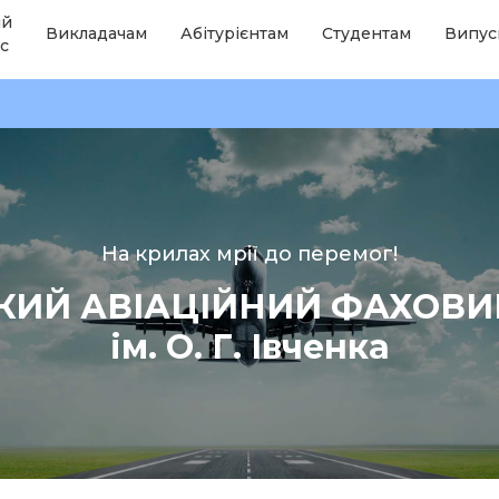
ій
Викладачам
Абітурієнтам
Студентам
Випус
с
На крилах мрії до перемог!
КИЙ АВІАЦІЙНИЙ ФАХОВ
ім. О. Г. Івченка