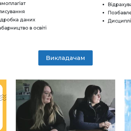
амоплагіат
Відрахув
писування
Позбавле
ідробка даних
Дисциплі
абарництво в освіті
Викладачам