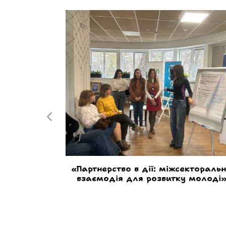
віаційного
Г. Івченка
-23, взяла
ого драфту
🔥 Наші студенти творять майбут
поріжжя.
міста!