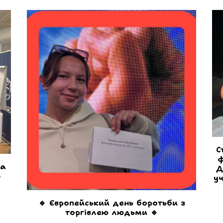
Наш студент долучився до
практичного тренінгу з домедичної
допомоги
нє