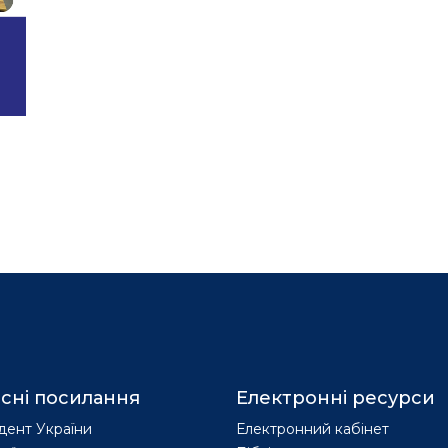
сні посилання
Електронні ресурси
дент України
Електронний кабінет