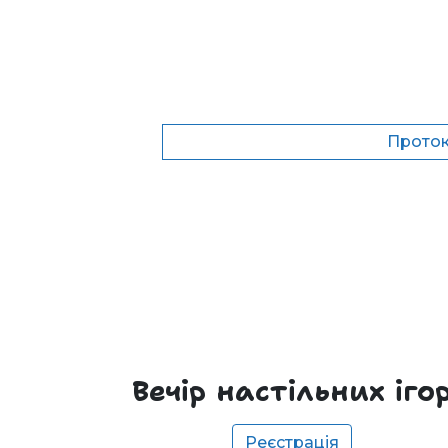
Прото
Вечір настільних іго
Реєстрація