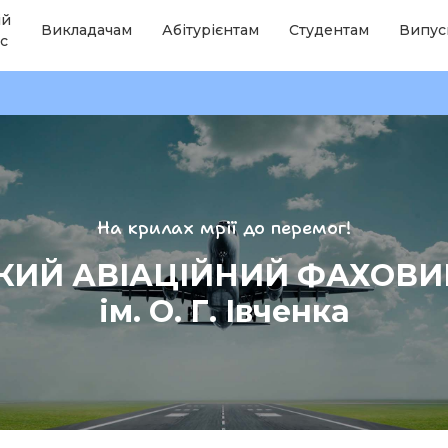
ій
Викладачам
Абітурієнтам
Студентам
Випус
с
На крилах мрії до перемог!
КИЙ АВІАЦІЙНИЙ ФАХОВ
ім. О. Г. Івченка