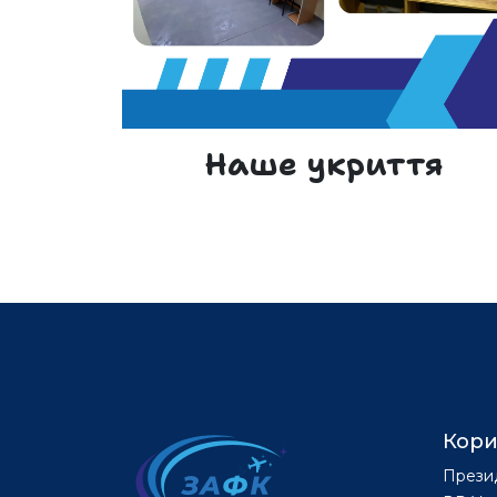
Наше укриття
Кори
Прези