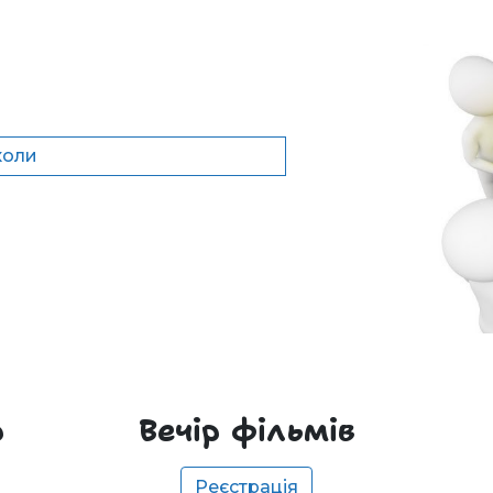
коли
р
Вечір фільмів
Реєстрація