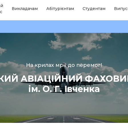
ій
Викладачам
Абітурієнтам
Студентам
Випус
с
На крилах мрії до перемог!
КИЙ АВІАЦІЙНИЙ ФАХОВ
ім. О. Г. Івченка