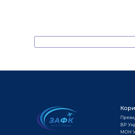
Кори
Прези
ВР Ук
МОН У