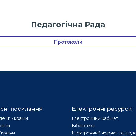
Педагогічна Рада
Протоколи
сні посилання
Електронні ресурси
дент України
Електронний кабінет
раїни
Бібліотека
країни
Електронний журнал та щод