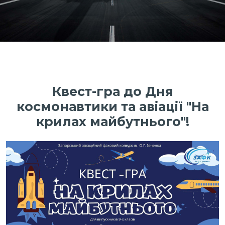
Квест-гра до Дня
космонавтики та авіації "На
крилах майбутнього"!