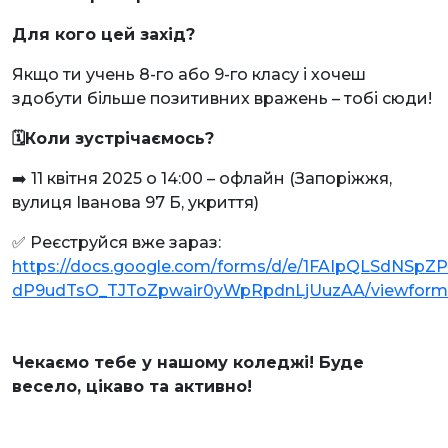
Для кого цей захід?
Якщо ти учень 8-го або 9-го класу і хочеш
здобути більше позитивних вражень – тобі сюди!
🗓Коли зустрічаємось?
➡️ 11 квітня 2025 о 14:00 – офлайн (Запоріжжя,
вулиця Іванова 97 Б, укриття)
✅ Реєструйся вже зараз:
https://docs.google.com/forms/d/e/1FAIpQLSdNSpZ
dP9udTsO_TJToZpwair0yWpRpdnLjUuzAA/viewform
Чекаємо тебе у нашому коледжі! Буде
весело, цікаво та активно!