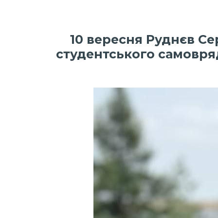
10 вересня Руднєв Сер
студентського самовряд