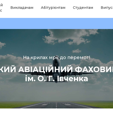
ій
Викладачам
Абітурієнтам
Студентам
Випус
с
На крилах мрії до перемог!
КИЙ АВІАЦІЙНИЙ ФАХОВ
ім. О. Г. Івченка