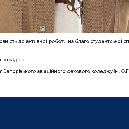
ність до активної роботи на благо студентської спі
ю посадою!
Запорізького авіаційного фахового коледжу ім. О.Г.