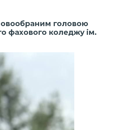
ав новообраним головою
го фахового коледжу ім.